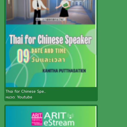
Thai for Chinese Spe...
หมวด:
Youtube