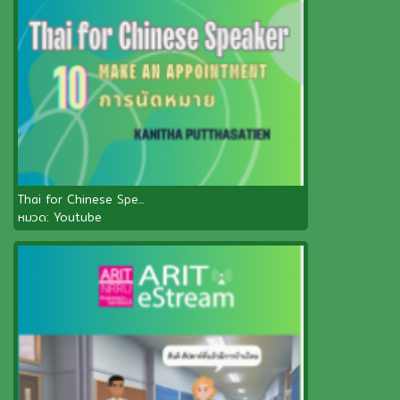
Thai for Chinese Spe...
หมวด:
Youtube