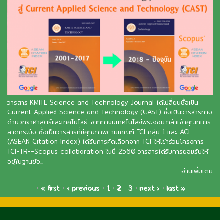
วารสาร KMITL Science and Technology Journal ได้เปลี่ยนชื่อเป็น
Current Applied Science and Technology (CAST) ซึ่งเป็นวารสารทาง
ด้านวิทยาศาสตร์และเทคโนโลยี จากถาบันเทคโนโลยีพระจอมเกล้าเจ้าคุณทหาร
ลาดกระบัง ซึ่งเป็นวารสารที่มีคุณภาพตามเกณฑ์ TCI กลุ่ม 1 และ ACI
(ASEAN Citation Index) ได้รับการคัดเลือกจาก TCI ให้เข้าร่วมโครงการ
TCI-TRF-Scopus collaboration ในปี 2560 วารสารได้รับการยอมรับให้
อยู่ในฐานข้อ...
อ่านเพิ่มเติม
PAGES
« first
‹ previous
1
2
3
next ›
last »