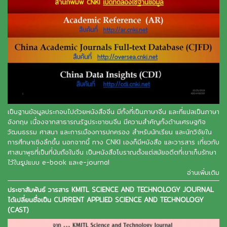
เป็นฐานข้อมูลประกอบไปด้วยหนังสือจีน มีทั้งที่เป็นภาษาจีน และที่แปลเป็นภาษา
อังกฤษ เนื่องจากสาธารณรัฐประชาชนจีน มีความสำคัญทั้งด้านเศรษฐกิจ
วัฒนธรรม ศาสนา และการเมืองการปกครอง สำหรับนักเรียน และนักวิจัยใน
การศึกษาเชิงลึกขึ้น นอกจากนี้ ทาง CNKI เองก็มีหนังสือ และวารสาร เกี่ยวกับ
ศาสนาพุธที่เป็นที่นับถือในจีน เป็นหนังสือโบราณตั้งแต่สมัยอดีตที่เขาเก็บรักษา
ไว้ในรูปแบบ e-book และe-journal
อ่านเพิ่มเติม
ประชาสัมพันธ์ วารสาร KMITL SCIENCE AND TECHNOLOGY JOURNAL
ได้เปลี่ยนชื่อเป็น CURRENT APPLIED SCIENCE AND TECHNOLOGY
(CAST)