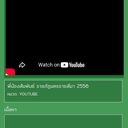
พี่น้องสัมพันธ์ ราชภัฏนครราชสีมา 2556
หมวด:
YOUTUBE
เนื้อหา