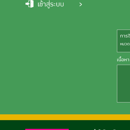
การ
หมวด
เนื้อหา