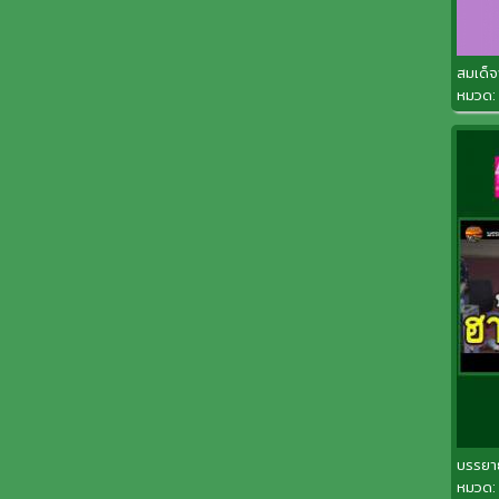
สมเด็จ
หมวด
บรรยายพ
หมวด